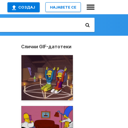
СОЗДАЈ
НАЈАВETE СЕ
Слични GIF-датотеки