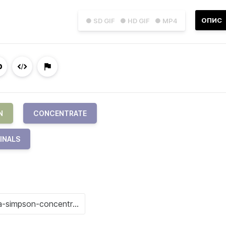
ОПИС
● SD GIF
● HD GIF
● MP4
N
CONCENTRATE
INALS