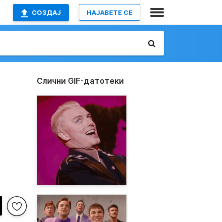
СОЗДАЈ
НАЈАВETE СЕ
Слични GIF-датотеки