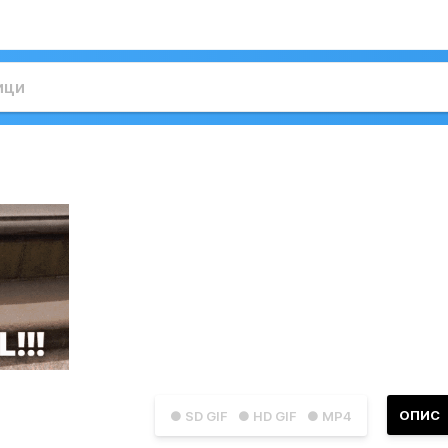
ОПИС
● SD GIF
● HD GIF
● MP4