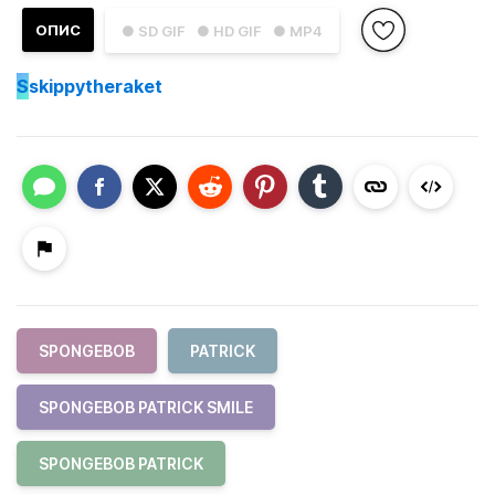
ОПИС
● SD GIF
● HD GIF
● MP4
S
skippytheraket
SPONGEBOB
PATRICK
SPONGEBOB PATRICK SMILE
SPONGEBOB PATRICK