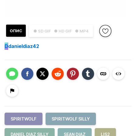
ОПИС
● SD GIF
● HD GIF
● MP4
D
danieldiaz42
SPIRITWOLF
SPIRITWOLF SILLY
DANIEL DIAZ SILLY
SEAN DIAZ
LIS2