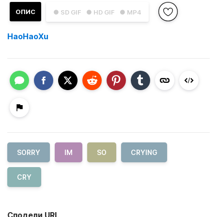
ОПИС
● SD GIF
● HD GIF
● MP4
HaoHaoXu
SORRY
IM
SO
CRYING
CRY
Сподели URL