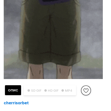
ОПИС
● SD GIF
● HD GIF
● MP4
cherrisorbet