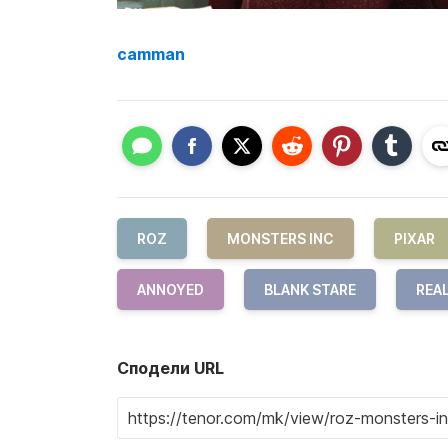
camman
ROZ
MONSTERS INC
PIXAR
ANNOYED
BLANK STARE
REA
Сподели URL