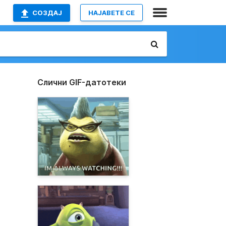
СОЗДАЈ
НАЈАВETE СЕ
Слични GIF-датотеки