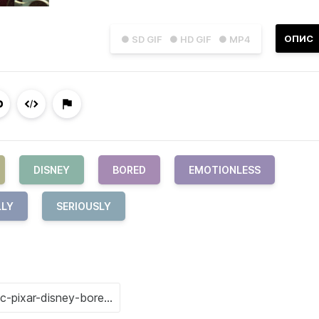
ОПИС
● SD GIF
● HD GIF
● MP4
DISNEY
BORED
EMOTIONLESS
LLY
SERIOUSLY