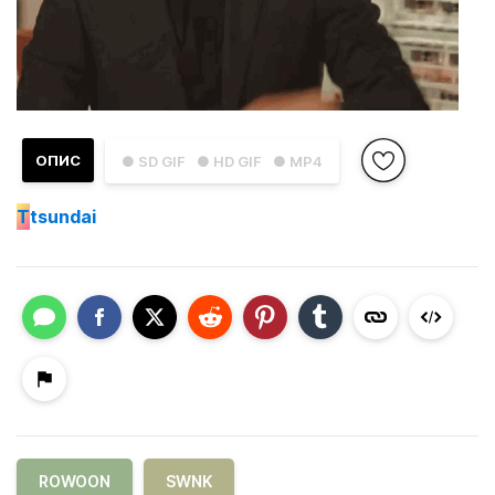
ОПИС
● SD GIF
● HD GIF
● MP4
T
tsundai
ROWOON
SWNK