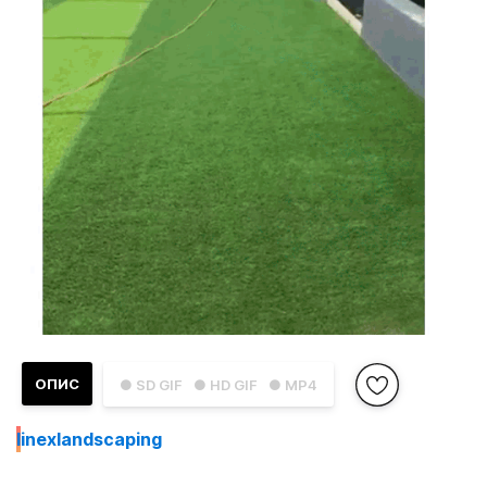
ОПИС
● SD GIF
● HD GIF
● MP4
I
inexlandscaping