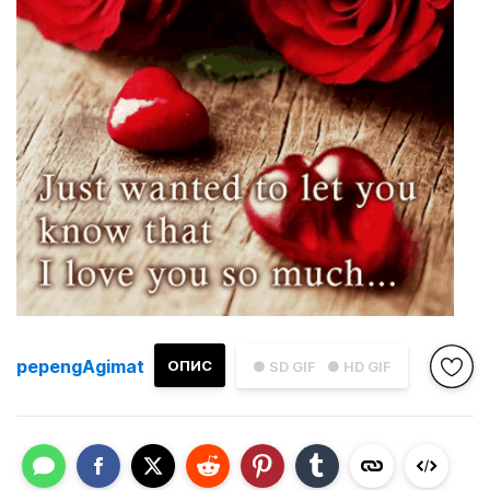
pepengAgimat
ОПИС
● SD GIF
● HD GIF