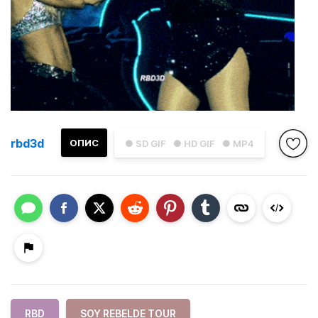
rbd3d
ОПИС
● SD GIF
● HD GIF
● MP4
RBD
SOY REBELDE TOUR