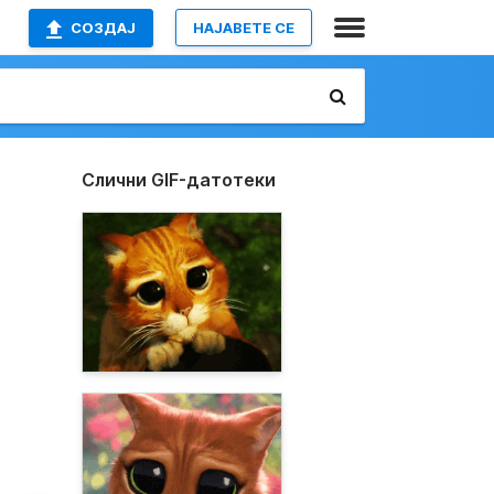
СОЗДАЈ
НАЈАВETE СЕ
Слични GIF-датотеки