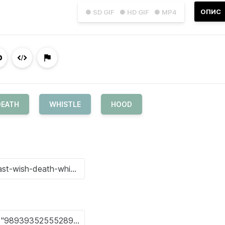
ОПИС
● SD GIF
● HD GIF
● MP4
DEATH
WHISTLE
HOOD