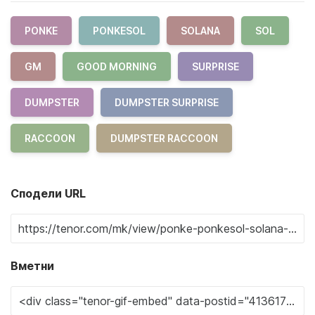
PONKE
PONKESOL
SOLANA
SOL
GM
GOOD MORNING
SURPRISE
DUMPSTER
DUMPSTER SURPRISE
RACCOON
DUMPSTER RACCOON
Сподели URL
Вметни