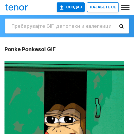
СОЗДАЈ
НАЈАВETE СЕ
Ponke Ponkesol GIF