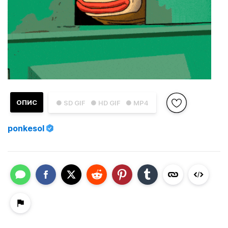
ОПИС
● SD GIF
● HD GIF
● MP4
ponkesol