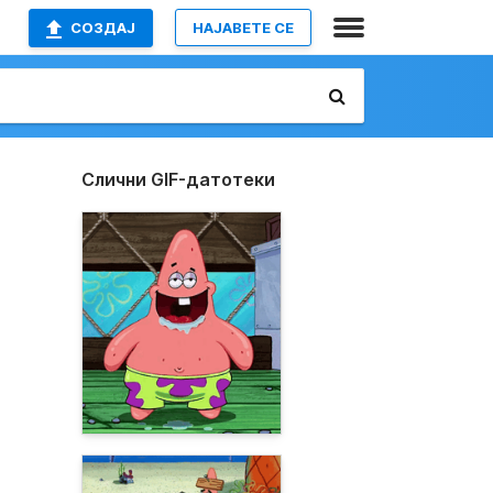
СОЗДАЈ
НАЈАВETE СЕ
Слични GIF-датотеки