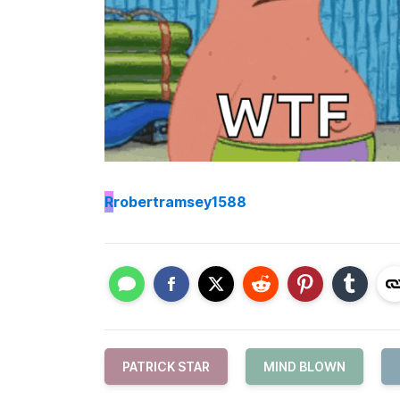
R
robertramsey1588
PATRICK STAR
MIND BLOWN