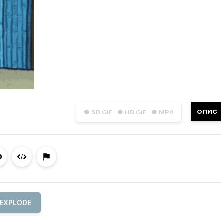
ОПИС
● SD GIF
● HD GIF
● MP4
EXPLODE