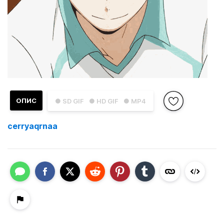
ОПИС
● SD GIF
● HD GIF
● MP4
cerryaqrnaa