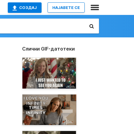
СОЗДАЈ
НАЈАВETE СЕ
Слични GIF-датотеки