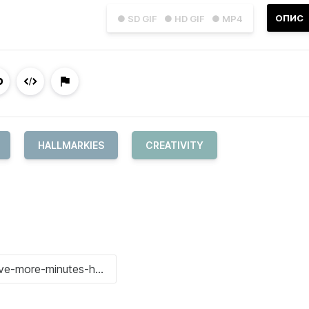
ОПИС
● SD GIF
● HD GIF
● MP4
HALLMARKIES
CREATIVITY