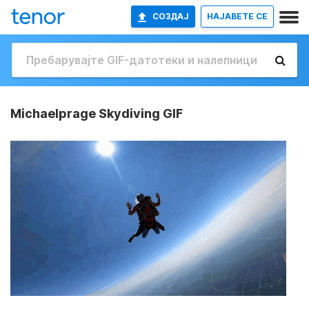
СОЗДАЈ
НАЈАВETE СЕ
Michaelprage Skydiving GIF