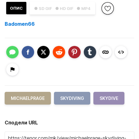
ОПИС
● SD GIF
● HD GIF
● MP4
Badomen66
MICHAELPRAGE
SKYDIVING
SKYDIVE
Сподели URL