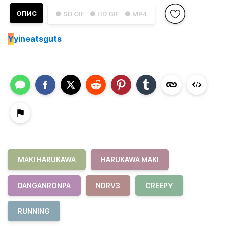
ОПИС
● SD GIF
● HD GIF
● MP4
Y
yineatsguts
MAKI HARUKAWA
HARUKAWA MAKI
DANGANRONPA
NDRV3
CREEPY
RUNNING