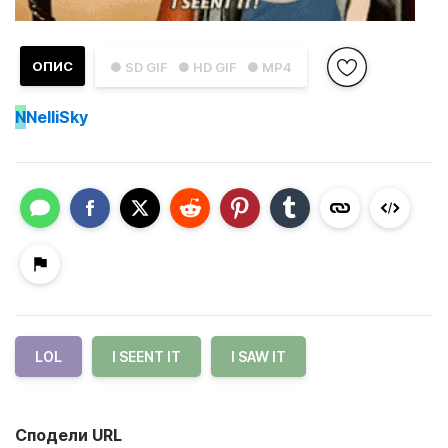
ОПИС
● SD GIF
● HD GIF
● MP4
N
NelliSky
LOL
I SEENT IT
I SAW IT
Сподели URL