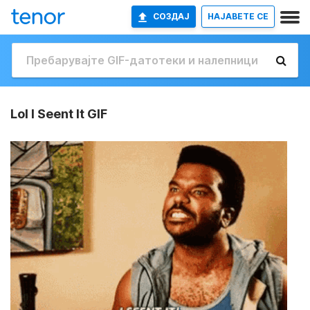
СОЗДАЈ
НАЈАВETE СЕ
Lol I Seent It GIF