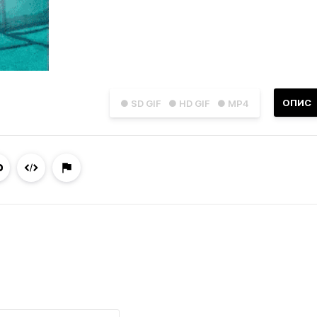
ОПИС
● SD GIF
● HD GIF
● MP4