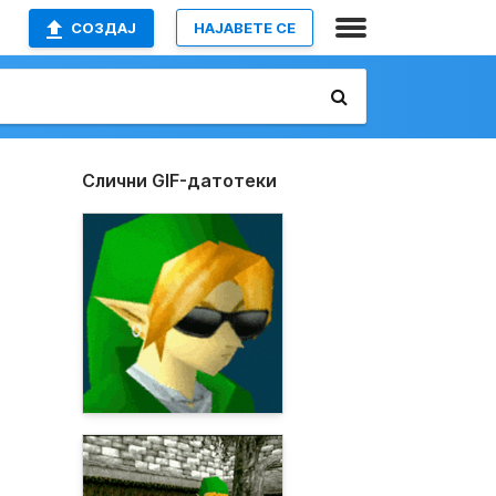
СОЗДАЈ
НАЈАВETE СЕ
Слични GIF-датотеки