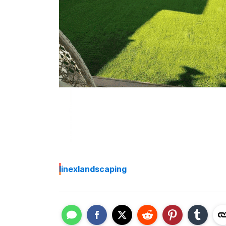
I
inexlandscaping