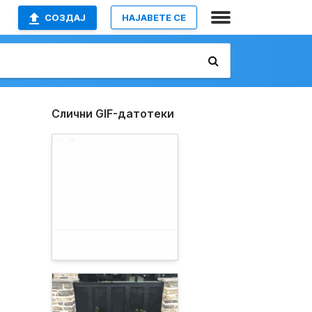
СОЗДАЈ
НАЈАВETE СЕ
Слични GIF-датотеки