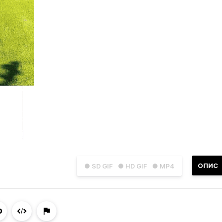
ОПИС
● SD GIF
● HD GIF
● MP4