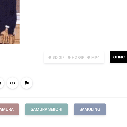
ОПИС
● SD GIF
● HD GIF
● MP4
AMURA
SAMURA SEIICHI
SAMULING