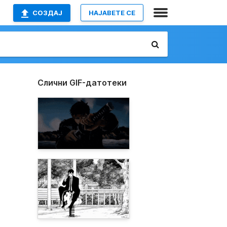
СОЗДАЈ
НАЈАВETE СЕ
Слични GIF-датотеки