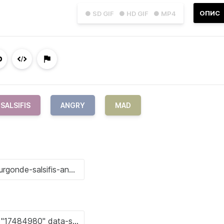
ОПИС
● SD GIF
● HD GIF
● MP4
SALSIFIS
ANGRY
MAD