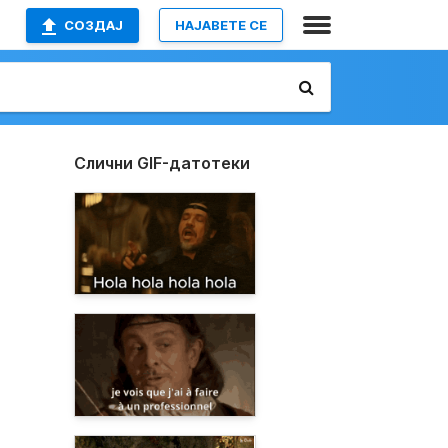
СОЗДАЈ
НАЈАВETE СЕ
Слични GIF-датотеки