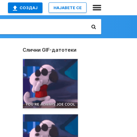
СОЗДАЈ
НАЈАВETE СЕ
Слични GIF-датотеки