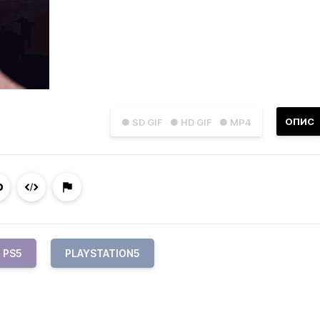
ОПИС
● SD GIF
● HD GIF
● MP4
PS5
PLAYSTATION5