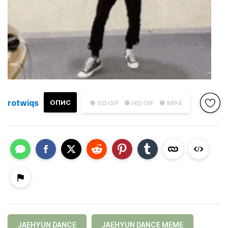
rotwiqs
ОПИС
● SD GIF
● HD GIF
● MP4
JAEHYUN DANCE
JAEHYUN DANCE MEME