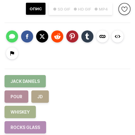
ОПИС
● SD GIF
● HD GIF
● MP4
JACK DANIELS
POUR
JD
WHISKEY
ROCKS GLASS