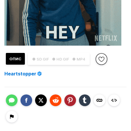
ОПИС
● SD GIF
● HD GIF
● MP4
Heartstopper