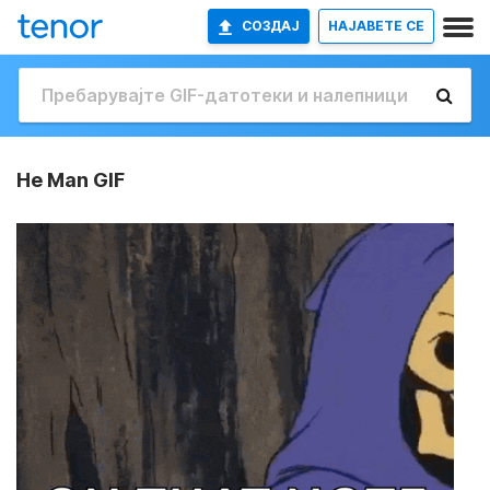
СОЗДАЈ
НАЈАВETE СЕ
He Man GIF