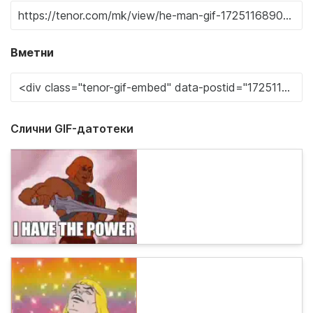
Вметни
Слични GIF-датотеки