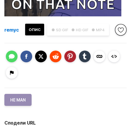
remyc
ОПИС
● SD GIF
● HD GIF
● MP4
HE MAN
Сподели URL