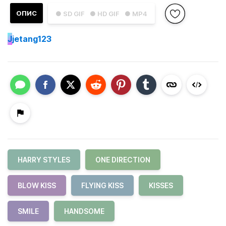
ОПИС
● SD GIF
● HD GIF
● MP4
J
jetang123
HARRY STYLES
ONE DIRECTION
BLOW KISS
FLYING KISS
KISSES
SMILE
HANDSOME