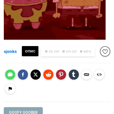
sjonks
ОПИС
● SD GIF
● HD GIF
● MP4
GOOFY GOOBER