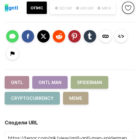
G
gntl
ОПИС
● SD GIF
● HD GIF
● MP4
GNTL
GNTL MAN
SPIDERMAN
CRYPTOCURRENCY
MEME
Сподели URL