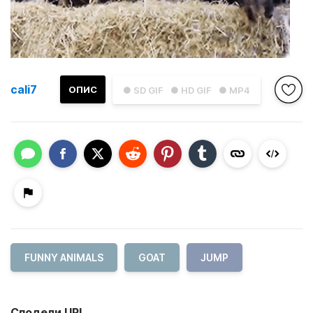
cali7
ОПИС
● SD GIF
● HD GIF
● MP4
FUNNY ANIMALS
GOAT
JUMP
Сподели URL