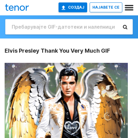
СОЗДАЈ
НАЈАВETE СЕ
Elvis Presley Thank You Very Much GIF