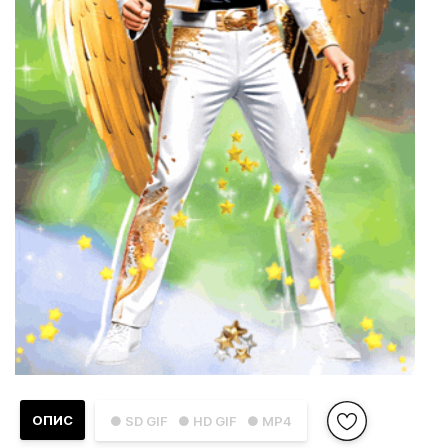
ОПИС
● SD GIF
● HD GIF
● MP4