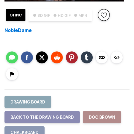
ОПИС
● SD GIF
● HD GIF
● MP4
NobleDame
DRAWING BOARD
BACK TO THE DRAWING BOARD
DOC BROWN
CHALKBOARD