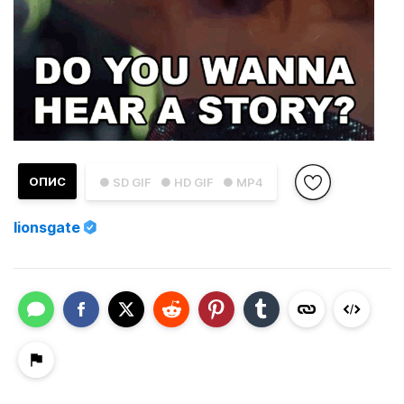
ОПИС
● SD GIF
● HD GIF
● MP4
lionsgate