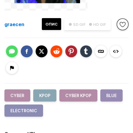
graecen
ОПИС
● SD GIF
● HD GIF
CYBER
KPOP
CYBER KPOP
BLUE
ELECTRONIC