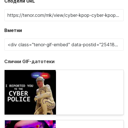
Сподели URL
Вметни
Слични GIF-датотеки