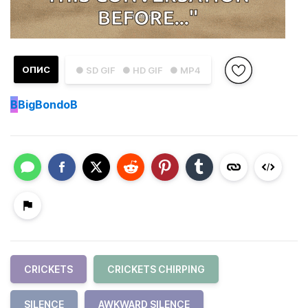
ОПИС
● SD GIF
● HD GIF
● MP4
B
BigBondoB
CRICKETS
CRICKETS CHIRPING
SILENCE
AWKWARD SILENCE