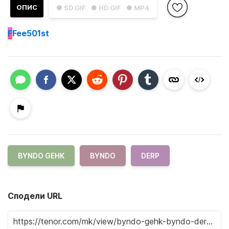
ОПИС
● SD GIF
● HD GIF
● MP4
F
Fee501st
BYNDO GEHK
BYNDO
DERP
Сподели URL