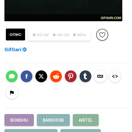
ОПИС
● SD GIF
● HD GIF
● MP4
GifGari
BONDHU
BANDHOBI
AIRTEL