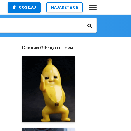
СОЗДАЈ
НАЈАВETE СЕ
Слични GIF-датотеки