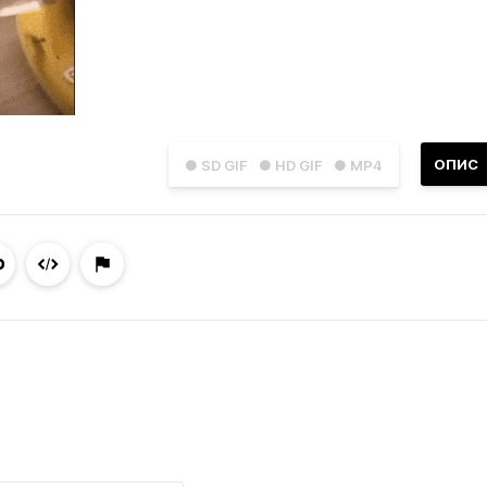
ОПИС
● SD GIF
● HD GIF
● MP4