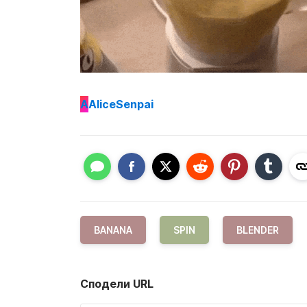
A
AliceSenpai
BANANA
SPIN
BLENDER
Сподели URL