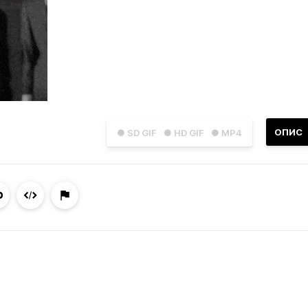
ОПИС
● SD GIF
● HD GIF
● MP4