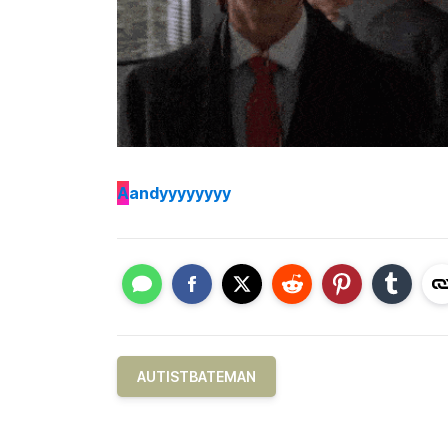
A
andyyyyyyyy
AUTISTBATEMAN