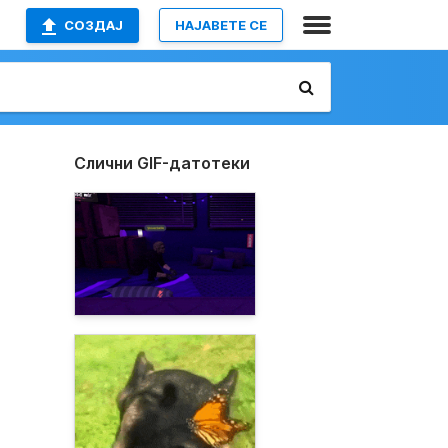
СОЗДАЈ
НАЈАВETE СЕ
Слични GIF-датотеки