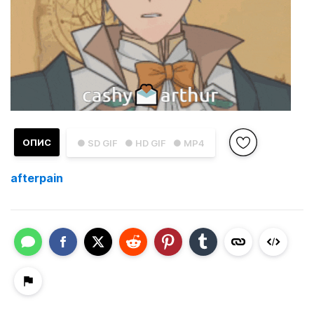
ОПИС
● SD GIF
● HD GIF
● MP4
afterpain