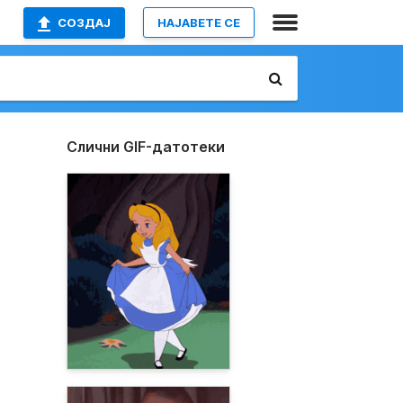
СОЗДАЈ
НАЈАВETE СЕ
Слични GIF-датотеки