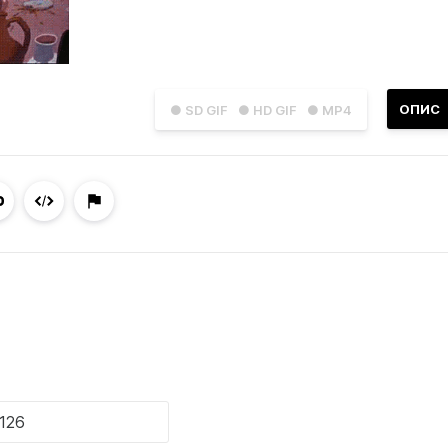
ОПИС
● SD GIF
● HD GIF
● MP4