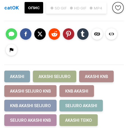
catOK
ОПИС
● SD GIF
● HD GIF
● MP4
AKASHI
AKASHI SEIJURO
AKASHI KNB
AKASHI SEIJURO KNB
KNB AKASHI
KNB AKASHI SEIJURO
SEIJURO AKASHI
SEIJURO AKASHI KNB
AKASHI TEIKO