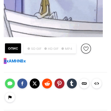
ОПИС
● SD GIF
● HD GIF
● MP4
X
xAMHNBx