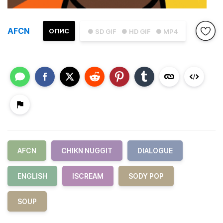
AFCN
ОПИС
● SD GIF
● HD GIF
● MP4
AFCN
CHIKN NUGGIT
DIALOGUE
ENGLISH
ISCREAM
SODY POP
SOUP