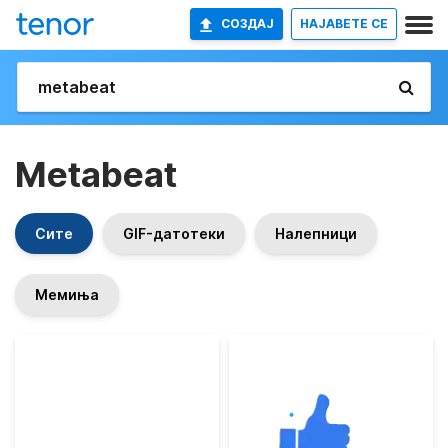
СОЗДАЈ
НАЈАВETE СЕ
Metabeat
Сите
GIF-датотеки
Налепници
Мемиња