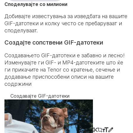
Споделувајте со милиони
Добивајте известувања за изведбата на вашите
GIF-датотеки и колку често се пребаруваат и
споделуваат.
Создајте сопствени GIF-датотеки
Создавањето GIF-датотеки е забавно и лесно!
Изменувајте ги GIF- и MP4-датотеките што ќе
ги прикачите на Tenor со кратење, сечење и
додавање приспособени описи на вашите
содржини
Создавајте GIF-датотеки