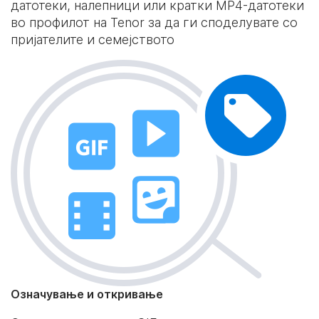
датотеки, налепници или кратки MP4-датотеки
во профилот на Tenor за да ги споделувате со
пријателите и семејството
Означување и откривање