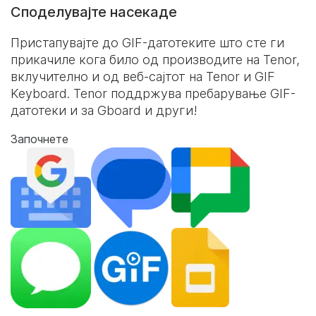
Споделувајте насекаде
Пристапувајте до GIF-датотеките што сте ги
прикачиле кога било од производите на Tenor,
вклучително и од веб-сајтот на Tenor и
GIF
Keyboard
. Tenor поддржува пребарување GIF-
датотеки и за Gboard и други!
Започнете