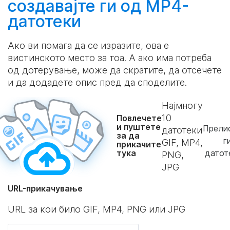
создавајте
ги од MP4-
датотеки
Ако ви помага да се изразите, ова е
вистинското место за тоа. А ако има потреба
од дотерување, може да скратите, да отсечете
и да додадете опис пред да споделите.
Најмногу
10
Повлечете
и пуштете
Прелис
датотеки
за да
г
GIF, MP4,
прикачите
тука
датот
PNG,
JPG
URL-прикачување
URL за кои било GIF, MP4, PNG или JPG