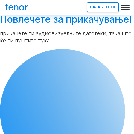
НАЈАВETE СЕ
Повлечете за прикачување!
прикачете ги аудиовизуелните датотеки, така што
ќе ги пуштите тука