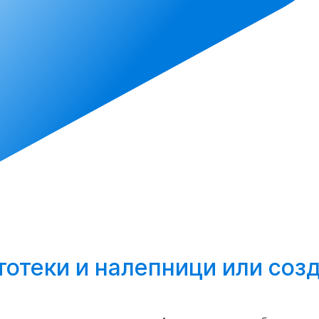
тотеки и налепници или
созд