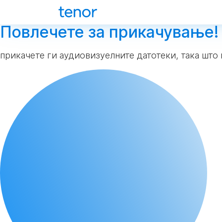
Повлечете за прикачување!
прикачете ги аудиовизуелните датотеки, така што 