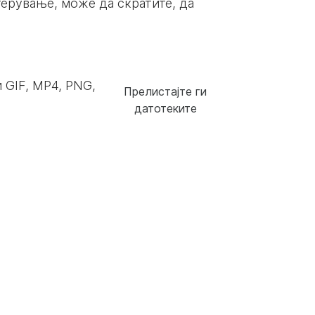
отерување, може да скратите, да
 GIF, MP4, PNG,
Прелистајте ги
датотеките