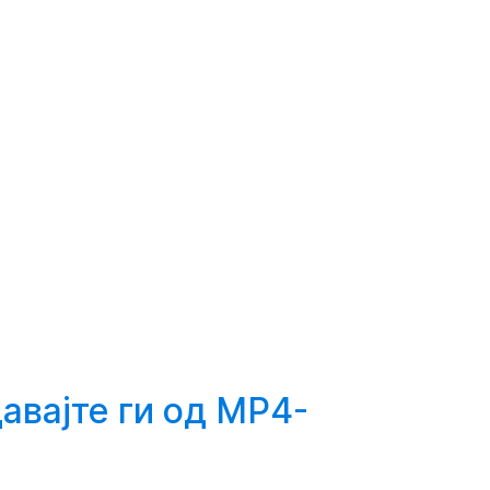
авајте
ги од MP4-