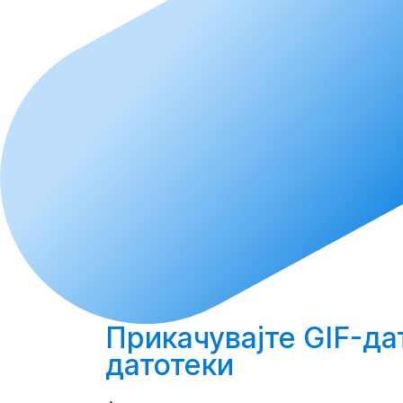
Прикачувајте
GIF-да
датотеки