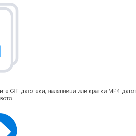
шите GIF-датотеки, налепници или кратки MP4-датот
твото