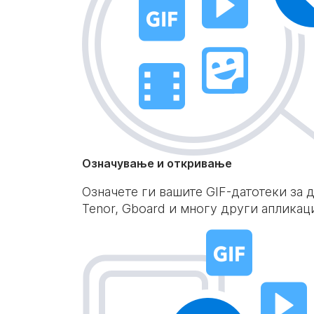
Означување и откривање
Означете ги вашите GIF-датотеки за 
Tenor, Gboard и многу други апликац