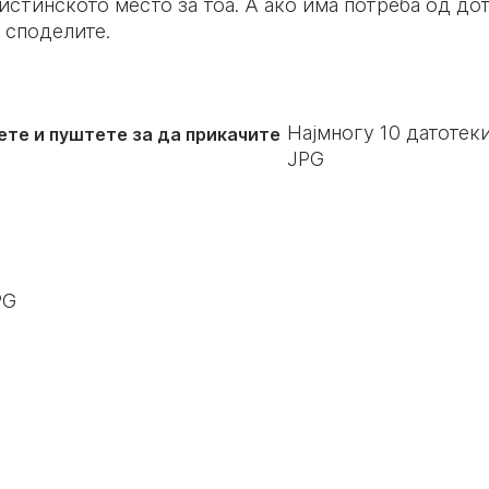
вистинското место за тоа. А ако има потреба од д
 споделите.
Најмногу
10
датотеки
ете и пуштете за да прикачите
JPG
PG