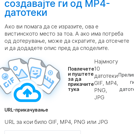
создавајте
ги од MP4-
датотеки
Ако ви помага да се изразите, ова е
вистинското место за тоа. А ако има потреба
од дотерување, може да скратите, да отсечете
и да додадете опис пред да споделите.
Најмногу
10
Повлечете
и пуштете
Прелис
датотеки
за да
г
GIF, MP4,
прикачите
тука
датот
PNG,
JPG
URL-прикачување
URL за кои било GIF, MP4, PNG или JPG