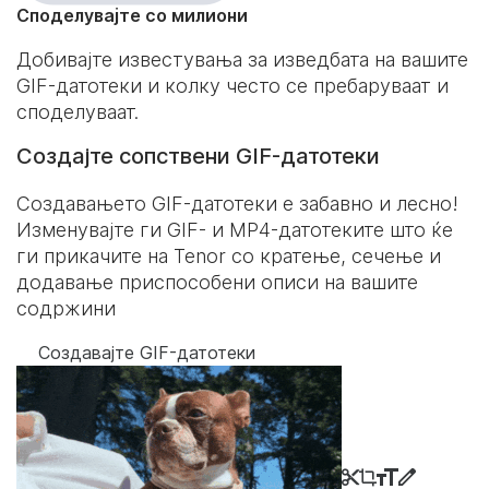
Споделувајте со милиони
Добивајте известувања за изведбата на вашите
GIF-датотеки и колку често се пребаруваат и
споделуваат.
Создајте сопствени GIF-датотеки
Создавањето GIF-датотеки е забавно и лесно!
Изменувајте ги GIF- и MP4-датотеките што ќе
ги прикачите на Tenor со кратење, сечење и
додавање приспособени описи на вашите
содржини
Создавајте GIF-датотеки