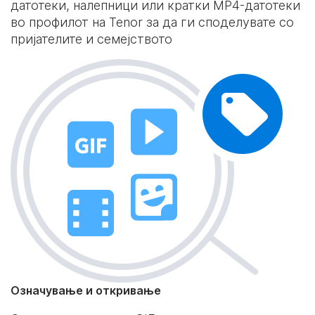
датотеки, налепници или кратки MP4-датотеки
во профилот на Tenor за да ги споделувате со
пријателите и семејството
Означување и откривање