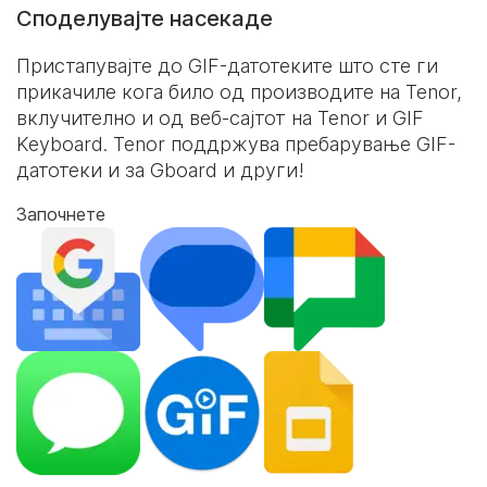
Споделувајте насекаде
Пристапувајте до GIF-датотеките што сте ги
прикачиле кога било од производите на Tenor,
вклучително и од веб-сајтот на Tenor и
GIF
Keyboard
. Tenor поддржува пребарување GIF-
датотеки и за Gboard и други!
Започнете