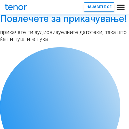
НАЈАВETE СЕ
Повлечете за прикачување!
прикачете ги аудиовизуелните датотеки, така што
ќе ги пуштите тука